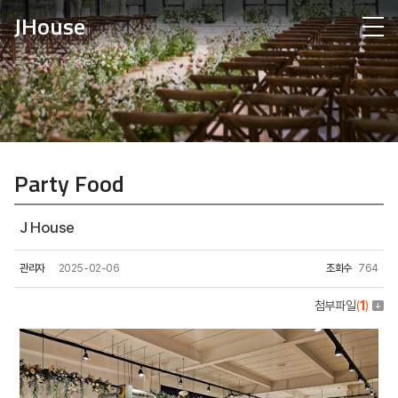
JHouse
Party Food
J House
관리자
2025-02-06
조회수
764
첨부파일
(
1
)